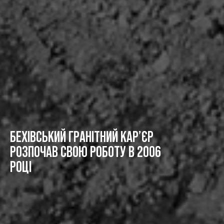
Б
Е
Х
І
В
С
Ь
К
И
Й
Г
Р
А
Н
І
Т
Н
И
Й
К
А
Р
’
Є
Р
Р
О
З
П
О
Ч
А
В
С
В
О
Ю
Р
О
Б
О
Т
У
В
2
0
0
6
Р
О
Ц
І