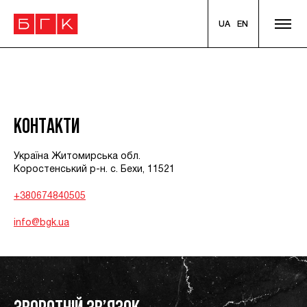
UA
EN
К
О
Н
Т
А
К
Т
И
Україна Житомирська обл.
Коростенський р-н. с. Бехи, 11521
+380674840505
info@bgk.ua