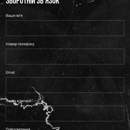
З
В
О
Р
О
Т
Н
I
Й
З
В
’
Я
З
О
К
Ваше ім'я
Номер телефону
Email
Назва компанії
Повiдомлення